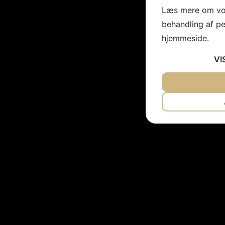
Læs mere om vor
behandling af p
hjemmeside.
VI
JA
NEJ
NØDVENDIG
JA
NEJ
MARKETING