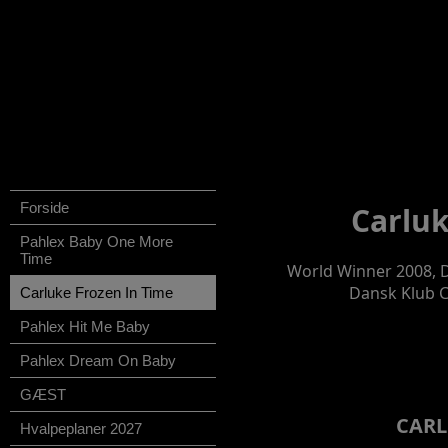
Forside
Carluk
Pahlex Baby One More
Time
World Winner 2008, 
Dansk Klub C
Carluke Frozen In Time
Pahlex Hit Me Baby
Pahlex Dream On Baby
GÆST
CARL
Hvalpeplaner 2027